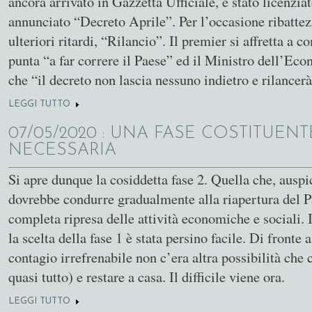
ancora arrivato in Gazzetta Ufficiale, è stato licenziat
annunciato “Decreto Aprile”. Per l’occasione ribattez
ulteriori ritardi, “Rilancio”. Il premier si affretta a
punta “a far correre il Paese” ed il Ministro dell’Ec
che “il decreto non lascia nessuno indietro e rilancer
LEGGI TUTTO
SU NON COSÌ SI GARANTISCE IL RILANCIO
07/05/2020
: UNA FASE COSTITUENT
NECESSARIA
Si apre dunque la cosiddetta fase 2. Quella che, ausp
dovrebbe condurre gradualmente alla riapertura del P
completa ripresa delle attività economiche e sociali. 
la scelta della fase 1 è stata persino facile. Di fronte 
contagio irrefrenabile non c’era altra possibilità che 
quasi tutto) e restare a casa. Il difficile viene ora.
LEGGI TUTTO
SU UNA FASE COSTITUENTE È NECESSARIA