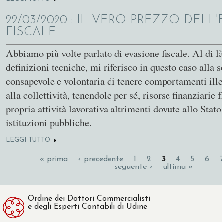
22/03/2020
: IL VERO PREZZO DELL
FISCALE
Abbiamo più volte parlato di evasione fiscale. Al di là
definizioni tecniche, mi riferisco in questo caso alla s
consapevole e volontaria di tenere comportamenti ille
alla collettività, tenendole per sé, risorse finanziarie f
propria attività lavorativa altrimenti dovute allo Stato 
istituzioni pubbliche.
LEGGI TUTTO
SU IL VERO PREZZO DELL'EVASIONE FISCALE
PAGINE
« prima
‹ precedente
1
2
3
4
5
6
seguente ›
ultima »
Ordine dei Dottori Commercialisti
e degli Esperti Contabili di Udine