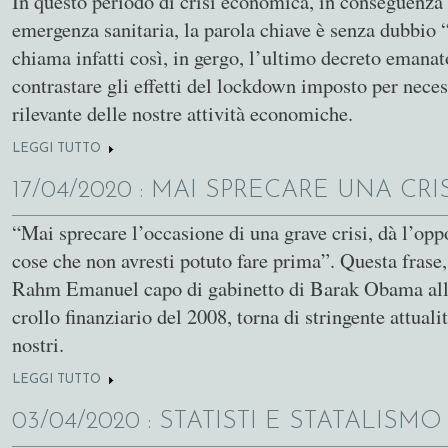
In questo periodo di crisi economica, in conseguenza 
emergenza sanitaria, la parola chiave è senza dubbio “
chiama infatti così, in gergo, l’ultimo decreto emanat
contrastare gli effetti del lockdown imposto per neces
rilevante delle nostre attività economiche.
LEGGI TUTTO
SU LIQUIDITÀ: SI COMINCI A DARE QUELLO CHE GIÀ
17/04/2020
: MAI SPRECARE UNA CRIS
“Mai sprecare l’occasione di una grave crisi, dà l’oppo
cose che non avresti potuto fare prima”. Questa frase, 
Rahm Emanuel capo di gabinetto di Barak Obama all
crollo finanziario del 2008, torna di stringente attuali
nostri.
LEGGI TUTTO
SU MAI SPRECARE UNA CRISI
03/04/2020
: STATISTI E STATALISMO