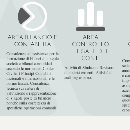
A
AREA BILANCIO E
AREA
E
CONTABILITÀ
CONTROLLO
LEGALE DEI
Consulenza ed assistenza per la
formazione di bilanci di singole
CONTI
Cons
società e bilanci consolidati
sede
Attività di Sindaco e Revisore
secondo le norme del Codice
ammi
di società e/o enti. Attività di
Civile, i Principi Contabili
e co
auditing esterno.
nazionali e internazionali e le
impr
norme fiscali. Consulenza
assi
tecnica sui criteri di
azie
valutazione e rappresentazione
comp
di singole poste di bilancio
quote
nonchè sulla correttezza di
spec
specifiche operazioni contabili.
econ