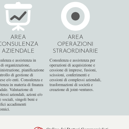
AREA
AREA
CONSULENZA
OPERAZIONI
AZIENDALE
STRAORDINARIE
ulenza e assistenza in
Consulenza e assistenza per
 di organizzazione,
operazioni di acquisizione e
nistrazione, pianificazione
cessione di imprese, fusioni,
ntrollo di gestione di
scissioni, conferimenti e
ese e/o enti. Consulenza e
cessioni di complessi aziendali,
stenza in materia di finanza
trasformazioni di società e
ndale. Valutazione di
creazione di joint-ventures.
lessi aziendali, azioni e/o
 sociali, singoli beni e
ifici accadimenti
omici.