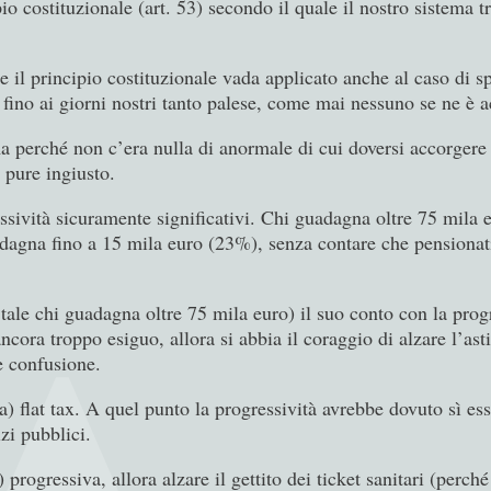
io costituzionale (art. 53) secondo il quale il nostro sistema t
 il principio costituzionale vada applicato anche al caso di sp
o fino ai giorni nostri tanto palese, come mai nessuno se ne è 
 perché non c’era nulla di anormale di cui doversi accorgere e
 pure ingiusto.
essività sicuramente significativi. Chi guadagna oltre 75 mila 
adagna fino a 15 mila euro (23%), senza contare che pensionati
 tale chi guadagna oltre 75 mila euro) il suo conto con la pro
ancora troppo esiguo, allora si abbia il coraggio di alzare l’ast
e confusione.
ra) flat tax. A quel punto la progressività avrebbe dovuto sì ess
izi pubblici.
progressiva, allora alzare il gettito dei ticket sanitari (perch